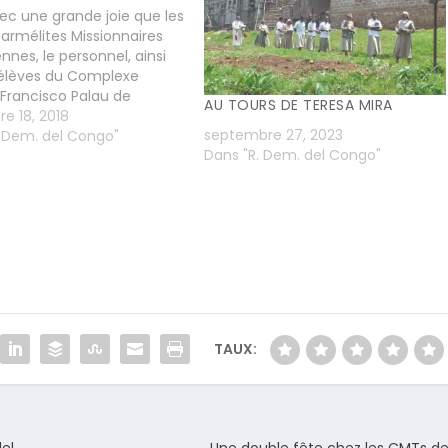
ec une grande joie que les
armélites Missionnaires
nnes, le personnel, ainsi
 élèves du Complexe
 Francisco Palau de
AU TOURS DE TERESA MIRA
, situé à Matadi Kibala à la
e 18, 2018
septembre 27, 2023
 de Mont Ngafula ont
. Dem. del Congo"
Dans "R. Dem. del Congo"
samedi 10/11/2018, le
eux Patron de l’Ecole
o Palau, ainsi que les 11…
TAUX:
del
Une double fête chez les CMTs de