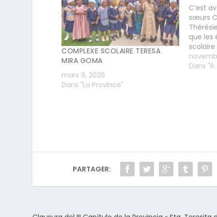
C’est av
sœurs C
Thérésie
que les
scolaire
COMPLEXE SCOLAIRE TERESA
Kinshasa
novembr
MIRA GOMA
commune
Dans "R
mars 9, 2026
fêté, le 
Dans "La Province"
bienheur
Francisc
PARTAGER:
Clausura del III Capítulo de la Provincia « Sta. Teresita 