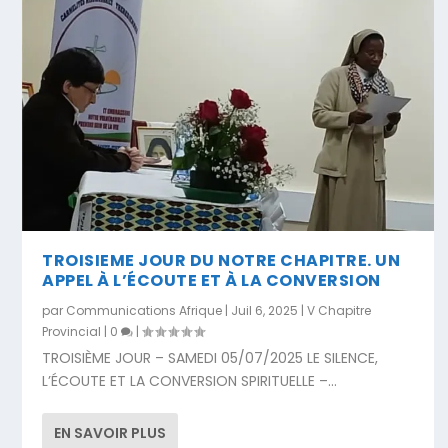
TROISIEME JOUR DU NOTRE CHAPITRE. UN
APPEL À L’ÉCOUTE ET À LA CONVERSION
par
Communications Afrique
|
Juil 6, 2025
|
V Chapitre
Provincial
|
0
|
TROISIÈME JOUR – SAMEDI 05/07/2025 LE SILENCE,
L’ÉCOUTE ET LA CONVERSION SPIRITUELLE –...
EN SAVOIR PLUS