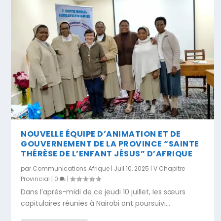
NOUVELLE ÉQUIPE D’ANIMATION ET DE
GOUVERNEMENT DE LA PROVINCE “SAINTE
THÉRÈSE DE L’ENFANT JÉSUS” D’AFRIQUE
par
Communications Afrique
|
Juil 10, 2025
|
V Chapitre
Provincial
|
0
|
Dans l’après-midi de ce jeudi 10 juillet, les sœurs
capitulaires réunies à Nairobi ont poursuivi...