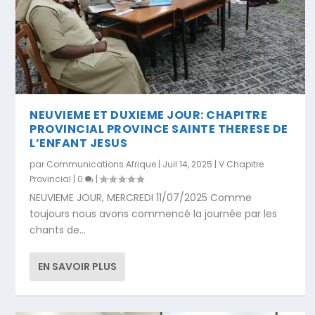
NEUVIEME ET DUXIEME JOUR: CHAPITRE
PROVINCIAL PROVINCE SAINTE THERESE DE
L’ENFANT JESUS
par
Communications Afrique
|
Juil 14, 2025
|
V Chapitre
Provincial
|
0
|
NEUVIEME JOUR, MERCREDI 11/07/2025 Comme
toujours nous avons commencé la journée par les
chants de...
EN SAVOIR PLUS