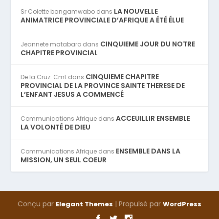
LA NOUVELLE
Sr Colette bangamwabo
dans
ANIMATRICE PROVINCIALE D’AFRIQUE A ÉTÉ ÉLUE
CINQUIEME JOUR DU NOTRE
Jeannete matabaro
dans
CHAPITRE PROVINCIAL
CINQUIEME CHAPITRE
De la Cruz. Cmt
dans
PROVINCIAL DE LA PROVINCE SAINTE THERESE DE
L’ENFANT JESUS A COMMENCÉ
ACCEUILLIR ENSEMBLE
Communications Afrique
dans
LA VOLONTÉ DE DIEU
ENSEMBLE DANS LA
Communications Afrique
dans
MISSION, UN SEUL COEUR
Conçu par
| Propulsé par
Elegant Themes
WordPress