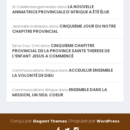
LA NOUVELLE
Sr Colette bangamwabo
dans
ANIMATRICE PROVINCIALE D’AFRIQUE A ÉTÉ ÉLUE
CINQUIEME JOUR DU NOTRE
Jeannete matabaro
dans
CHAPITRE PROVINCIAL
CINQUIEME CHAPITRE
De la Cruz. Cmt
dans
PROVINCIAL DE LA PROVINCE SAINTE THERESE DE
L’ENFANT JESUS A COMMENCÉ
ACCEUILLIR ENSEMBLE
Communications Afrique
dans
LA VOLONTÉ DE DIEU
ENSEMBLE DANS LA
Communications Afrique
dans
MISSION, UN SEUL COEUR
Conçu par
| Propulsé par
Elegant Themes
WordPress