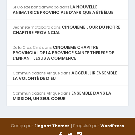
LA NOUVELLE
Sr Colette bangamwabo
dans
ANIMATRICE PROVINCIALE D’AFRIQUE A ÉTÉ ÉLUE
CINQUIEME JOUR DU NOTRE
Jeannete matabaro
dans
CHAPITRE PROVINCIAL
CINQUIEME CHAPITRE
De la Cruz. Cmt
dans
PROVINCIAL DE LA PROVINCE SAINTE THERESE DE
L’ENFANT JESUS A COMMENCÉ
ACCEUILLIR ENSEMBLE
Communications Afrique
dans
LA VOLONTÉ DE DIEU
ENSEMBLE DANS LA
Communications Afrique
dans
MISSION, UN SEUL COEUR
Conçu par
| Propulsé par
Elegant Themes
WordPress