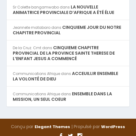
LA NOUVELLE
Sr Colette bangamwabo
dans
ANIMATRICE PROVINCIALE D’AFRIQUE A ÉTÉ ÉLUE
CINQUIEME JOUR DU NOTRE
Jeannete matabaro
dans
CHAPITRE PROVINCIAL
CINQUIEME CHAPITRE
De la Cruz. Cmt
dans
PROVINCIAL DE LA PROVINCE SAINTE THERESE DE
L’ENFANT JESUS A COMMENCÉ
ACCEUILLIR ENSEMBLE
Communications Afrique
dans
LA VOLONTÉ DE DIEU
ENSEMBLE DANS LA
Communications Afrique
dans
MISSION, UN SEUL COEUR
Conçu par
| Propulsé par
Elegant Themes
WordPress