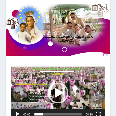
Lecteur
vidéo
00:00
00:20