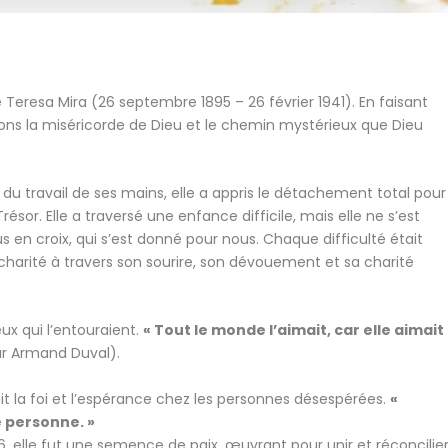
eresa Mira (26 septembre 1895 – 26 février 1941). En faisant
s la miséricorde de Dieu et le chemin mystérieux que Dieu
du travail de ses mains, elle a appris le détachement total pour
ésor. Elle a traversé une enfance difficile, mais elle ne s’est
us en croix, qui s’est donné pour nous. Chaque difficulté était
charité à travers son sourire, son dévouement et sa charité
eux qui l’entouraient.
« Tout le monde l’aimait, car elle aimait
ar Armand Duval).
it la foi et l’espérance chez les personnes désespérées.
«
e personne. »
36, elle fut une semence de paix, œuvrant pour unir et réconcilier