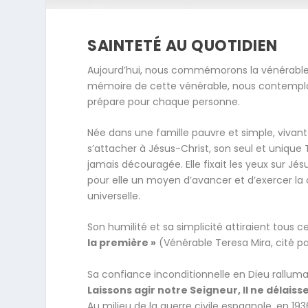
SAINTETÉ AU QUOTIDIEN
Aujourd’hui, nous commémorons la vénérable T
mémoire de cette vénérable, nous contemplon
prépare pour chaque personne.
Née dans une famille pauvre et simple, vivant 
s’attacher à Jésus-Christ, son seul et unique Tr
jamais découragée. Elle fixait les yeux sur Jés
pour elle un moyen d’avancer et d’exercer la 
universelle.
Son humilité et sa simplicité attiraient tous c
la première »
(Vénérable Teresa Mira, cité p
Sa confiance inconditionnelle en Dieu ralluma
Laissons agir notre Seigneur, Il ne délaiss
Au milieu de la guerre civile espagnole, en 19