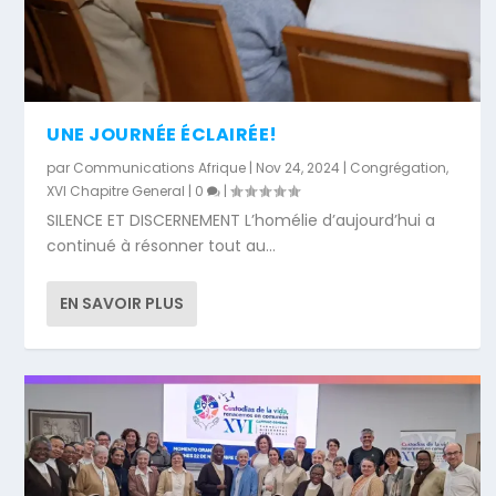
UNE JOURNÉE ÉCLAIRÉE!
par
Communications Afrique
|
Nov 24, 2024
|
Congrégation
,
XVI Chapitre General
|
0
|
SILENCE ET DISCERNEMENT L’homélie d’aujourd’hui a
continué à résonner tout au...
EN SAVOIR PLUS