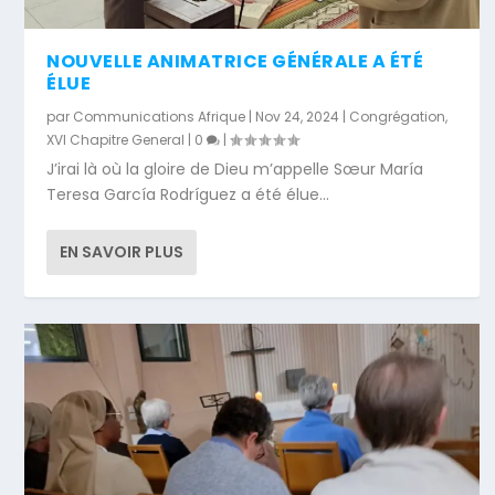
NOUVELLE ANIMATRICE GÉNÉRALE A ÉTÉ
ÉLUE
par
Communications Afrique
|
Nov 24, 2024
|
Congrégation
,
XVI Chapitre General
|
0
|
J’irai là où la gloire de Dieu m’appelle Sœur María
Teresa García Rodríguez a été élue...
EN SAVOIR PLUS