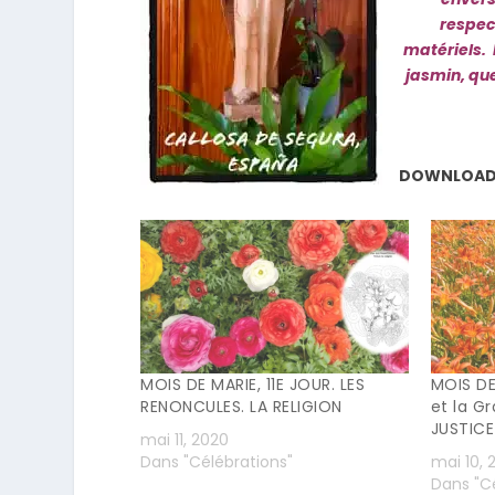
respect
matériels. 
jasmin, que
DOWNLOA
MOIS DE MARIE, 11E JOUR. LES
MOIS DE
RENONCULES. LA RELIGION
et la Gr
JUSTICE
mai 11, 2020
Dans "Célébrations"
mai 10, 
Dans "Cé