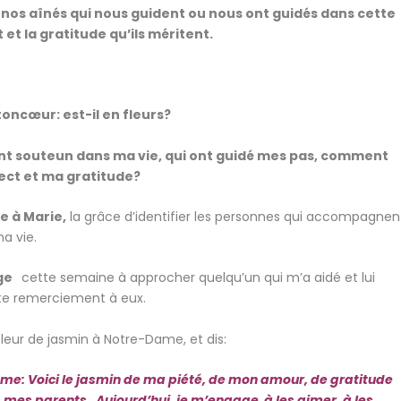
nos aînés qui nous guident ou nous ont guidés dans cette
t et la gratitude qu’ils méritent.
oncœur: est-il en fleurs?
nt souteun dans ma vie, qui ont guidé mes pas, comment
ect et ma gratitude?
 à Marie,
la grâce d’identifier les personnes qui accompagnen
a vie.
age
cette semaine à approcher quelqu’un qui m’a aidé et lui
ste remerciement à eux.
fleur de jasmin à Notre-Dame, et dis:
me: Voici le jasmin de ma piété, de mon amour, de gratitude
 mes parents. Aujourd’hui, je m’engage à les aimer, à les