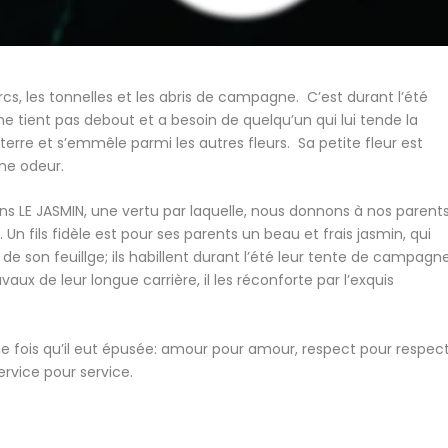
arcs, les tonnelles et les abris de campagne. C’est durant l’été
 ne tient pas debout et a besoin de quelqu’un qui lui tende la
à terre et s’emmêle parmi les autres fleurs. Sa petite fleur est
nne odeur.
dans LE JASMIN, une vertu par laquelle, nous donnons à nos parent
. Un fils fidèle est pour ses parents un beau et frais jasmin, qui
t de son feuillge; ils habillent durant l’été leur tente de campagne
avaux de leur longue carrière, il les réconforte par l’exquis
e fois qu’il eut épusée: amour pour amour, respect pour respect
rvice pour service.