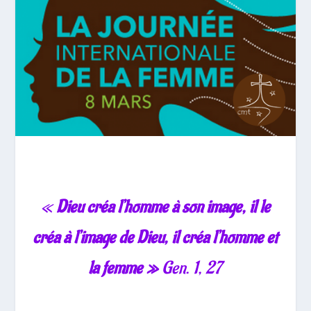
«
Dieu créa l’homme à son image, il le
créa à l’image de Dieu,
il créa l’homme et
la femme »
Gen. 1, 27