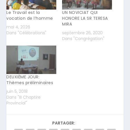
Le Travail est la
UN NOVICIAT QUI
vocation de l’homme
HONORE LA SR TERESA
MIRA
mai 4, 2026
Dans "Célébrations"
septembre 26, 2020
Dans "Congrégation"
DEUXIÈME JOUR:
Thèmes préliminaires
juin 5, 2018
Dans "III Chaptire
Provincial"
PARTAGER: