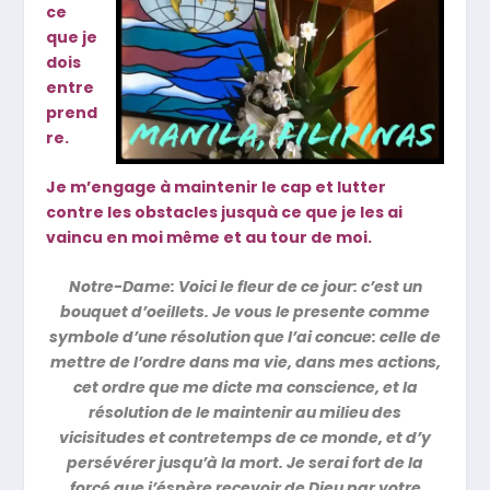
ce
que je
dois
entre
prend
re.
Je m’engage à maintenir le cap et lutter
contre les obstacles jusquà ce que je les ai
vaincu en moi même et au tour de moi.
Notre-Dame: Voici le fleur de ce jour: c’est un
bouquet d’oeillets. Je vous le presente comme
symbole d’une résolution que l’ai concue: celle de
mettre de l’ordre dans ma vie, dans mes actions,
cet ordre que me dicte ma conscience, et la
résolution de le maintenir au milieu des
vicisitudes et contretemps de ce monde, et d’y
persévérer jusqu’à la mort. Je serai fort de la
forcé que j’éspère recevoir de Dieu par votre