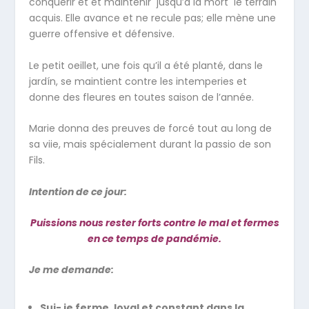
conquérir et et maintenir jusqu’à la mort le terrain
acquis. Elle avance et ne recule pas; elle mène une
guerre offensive et défensive.
Le petit oeillet, une fois qu’il a été planté, dans le
jardín, se maintient contre les intemperies et
donne des fleures en toutes saison de l’année.
Marie donna des preuves de forcé tout au long de
sa viie, mais spécialement durant la passio de son
Fils.
Intention de ce jour:
Puissions nous rester forts contre le mal et fermes
en ce temps de pandémie.
Je me demande:
Sui- je ferme, loyal et constant dans la