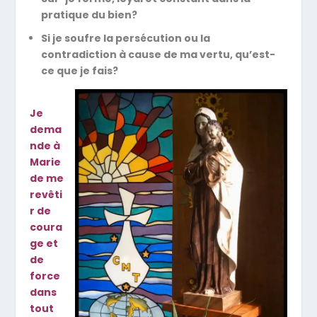
pratique du bien?
Si je soufre la persécution ou la
contradiction à cause de ma vertu, qu’est-
ce que je fais?
Je
dema
nde à
Marie
de me
revêti
r de
coura
ge et
de
force
dans
tout