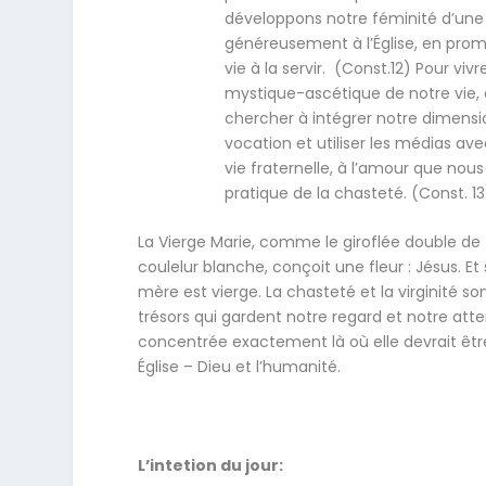
développons notre féminité d’un
généreusement à l’Église, en prom
vie à la servir. (Const.12) Pour vi
mystique-ascétique de notre vie, dé
chercher à intégrer notre dimensio
vocation et utiliser les médias av
vie fraternelle, à l’amour que nou
pratique de la chasteté. (Const. 13
La Vierge Marie, comme le giroflée double de
coulelur blanche, conçoit une fleur : Jésus. Et
mère est vierge. La chasteté et la virginité so
trésors qui gardent notre regard et notre att
concentrée exactement là où elle devrait êtr
Église – Dieu et l’humanité.
L’intetion du jour: