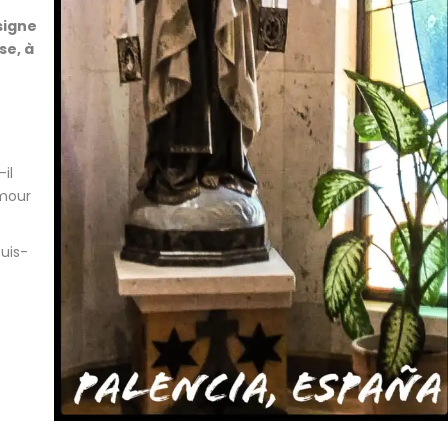
signe
se, à
il
amour
uis-