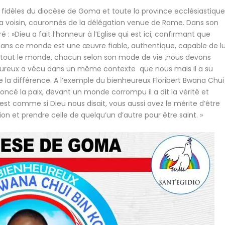
es fidèles du diocèse de Goma et toute la province ecclésiastiqu
a voisin, couronnés de la délégation venue de Rome. Dans son
 »Dieu a fait l’honneur à l’Eglise qui est ici, confirmant que
dans ce monde est une œuvre fiable, authentique, capable de lu
ur tout le monde, chacun selon son mode de vie ,nous devons
eureux a vécu dans un même contexte que nous mais il a su
aire la différence. A l’exemple du bienheureux Floribert Bwana Chui
oncé la paix, devant un monde corrompu il a dit la vérité et
C’est comme si Dieu nous disait, vous aussi avez le mérite d’être
ion et prendre celle de quelqu’un d’autre pour être saint. »