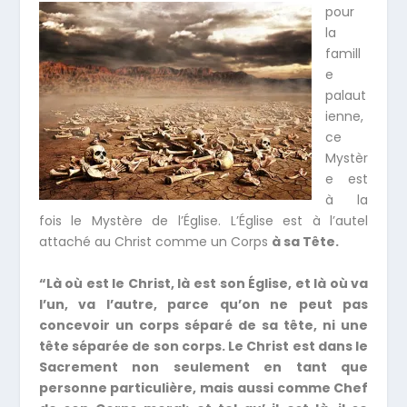
pour
la
famill
e
palaut
ienne,
ce
Mystèr
e est
à la
fois le Mystère de l’Église. L’Église est à l’autel
attaché au Christ comme un Corps
à sa Tête.
“Là où est le Christ, là est son Église, et là où va
l’un, va l’autre, parce qu’on ne peut pas
concevoir un corps séparé de sa tête, ni une
tête séparée de son corps. Le Christ est dans le
Sacrement non seulement en tant que
personne particulière, mais aussi comme Chef