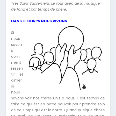
Très Saint Sacrement. Le tout avec de la musique
de fond et par temps de prière.
DANS LE CORPS NOUS VIVONS
Si
nous
savon
s
com
ment
ressen
tir et
aimer,
si
nous
savons voir nos frères unis à nous, il est temps de
faire ce qui est en notre pouvoir pour prendre soin
de ce Corps qui est le nôtre. Quand quelque chose