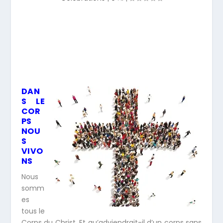
DAN
S LE
COR
PS
NOU
S
VIVO
NS
Nous
somm
es
tous le
Corps du Christ. Et qu’adviendrait-il d’un corps sans