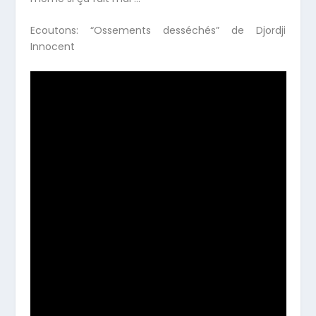
Ecoutons: “Ossements desséchés” de Djordji
Innocent